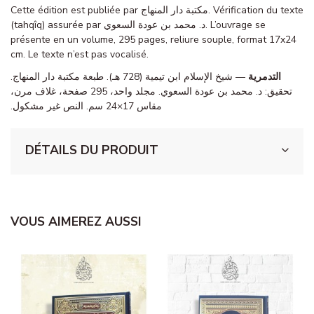
Cette édition est publiée par مكتبة دار المنهاج. Vérification du texte
(tahqîq) assurée par د. محمد بن عودة السعوي. L’ouvrage se
présente en un volume, 295 pages, reliure souple, format 17x24
cm. Le texte n’est pas vocalisé.
التدمرية
— شيخ الإسلام ابن تيمية (728 هـ). طبعة مكتبة دار المنهاج.
تحقيق: د. محمد بن عودة السعوي. مجلد واحد، 295 صفحة، غلاف مرن،
مقاس 17×24 سم. النص غير مشكول.
DÉTAILS DU PRODUIT
VOUS AIMEREZ AUSSI