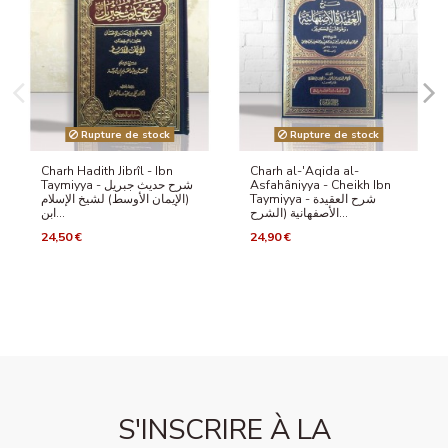
Rupture de stock
Rupture de stock
Charh Hadith Jibrîl - Ibn
Charh al-'Aqida al-
Taymiyya - شرح حديث جبريل
Asfahâniyya - Cheikh Ibn
Taymiyya - شرح العقيدة
(الإيمان الأوسط) لشيخ الإسلام
الأصفهانية (الشرح...
ابن...
24,50 €
24,90 €
S'INSCRIRE À LA