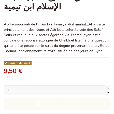
الإسلام ابن تيمية
At-Tadmouriyah de l'imam Ibn Taymiya -RahimahuLLAH- traite
principalement des Noms et Attributs selon la voie des Salaf
Salih et réplique aux sectes égarées. At-Tadmouriyah est à
l'origine une réponse allongée de Cheikh el Islam à une question
qui lui a été posée sur le sujet du dogme provenant de la ville de
Tadmor (anciennement Palmyre) située de nos jours en Syrie.
Rupture de stock
9,50 €
TTC
AJOUTER AU PANIER