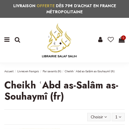
LIVRAISON
OFFERTE
DÈS 79€ D'ACHAT EN FRANCE
MÉTROPOLITAINE
0
Accueil
Livres en français
Par savants (fr)
Cheikh ʿAbd as-Salâm as-Souhaymî (fr)
Cheikh ʿAbd as-Salâm as-
Souhaymî (fr)
Choisir
1