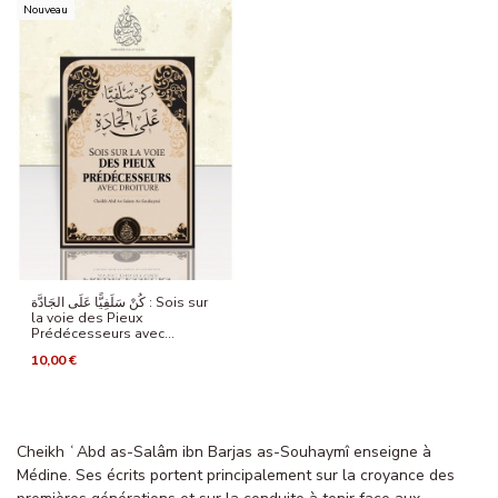
Nouveau
كُنْ سَلَفِيًّا عَلَى الجَادَّة : Sois sur
la voie des Pieux
Prédécesseurs avec...
10,00 €
Cheikh ʿAbd as-Salâm ibn Barjas as-Souhaymî enseigne à
Médine. Ses écrits portent principalement sur la croyance des