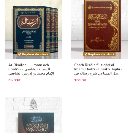
Rupture de stock
Rupture de stock
Ar-Risâlah - L'Imam ach-
Charh Risâla fî I'tiqâd al-
Châfi'i - الرسالة للشافعي -
Imam Châfi'i - Cheikh Rajihi -
بذل المساعي شرح رسالة في...
الإمام محمد بن إدريس الشافعي
65,00 €
10,50 €