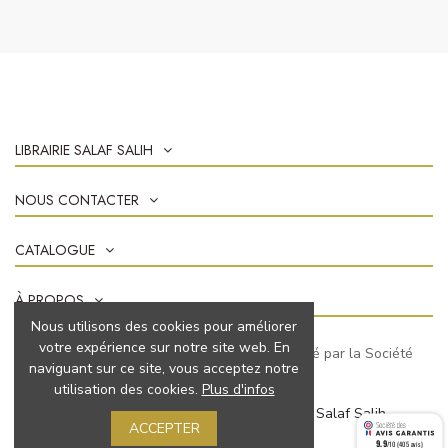
LIBRAIRIE SALAF SALIH
NOUS CONTACTER
CATALOGUE
À PROPOS
Nous utilisons des cookies pour améliorer
votre expérience sur notre site web. En
Marchand approuvé par la Société
naviguant sur ce site, vous acceptez notre
des Avis Garantis,
cliquez ici pour vérifier
.
utilisation des cookies.
Plus d'infos
© 2022 Tous droits réservés à Librairie Salaf Salih
ACCEPTER
9.9
/10 (405 avis)