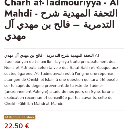
Charh at-Tadmouriyya - Al
Mahdi - التحفة المهدية شرح
التدمرية – فالح بن مهدي آل
مهدي
التحفة المهدية شرح التدمرية – فالح بن مهدي آل مهدي
At-
Tadmouriyah de l'imam Ibn Taymiya traite principalement des
Noms et Attributs selon la voie des Salaf Salih et réplique aux
sectes égarées. At-Tadmouriyah est à l'origine une réponse
allongée de Cheikh el Islam à une question qui lui a été posée
sur le sujet du dogme provenant de la ville de Tadmor
(anciennement Palmyre) située de nos jours en Syrie. Ici une
explication reconnue et conseillée par les savants, celle de
Cheikh Fâlih Ibn Mahdi al-Mahdi.
Rupture de stock
22,50 €