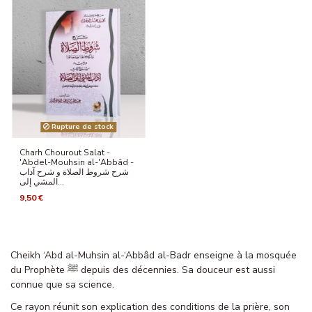
Rupture de stock
Charh Chourout Salat -
'Abdel-Mouhsin al-'Abbâd -
شرح شروط الصلاة و شرح آداب
المشي إلى...
9,50 €
Cheikh ‘Abd al-Muhsin al-‘Abbâd al-Badr enseigne à la mosquée
du Prophète ﷺ depuis des décennies. Sa douceur est aussi
connue que sa science.
Ce rayon réunit son explication des conditions de la prière, son