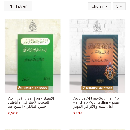
Filtrer
Choisir
5
Rupture de stock
Rupture de stock
Al-Intisâr li Sahâba - الانتصار
'Aquida Ahl as-Sounnah fîl-
Mahdi al-Mountadhar - عقيدة
للصحابة الأخيار في رد أباطيل
أهل السنة و الأثر في المهدي...
حسن المالكي - الشيخ عبد...
6,50 €
3,90 €