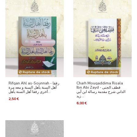
Rupture de stock
Rupture de stock
Rifqan Ahl as-Sounnah - رفقا
Charh Mouqaddima Risala
Ibn Abi Zayd - قطف الجنى
أهل السنة بأهل السنة و معه مرة
الداني شرح مقدمة رسالة ابن أبي
أخرى رفقا أهل السنة بأهل...
زيد...
2,50 €
6,00 €