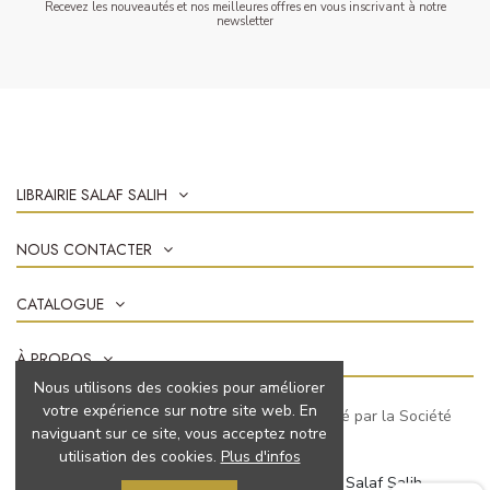
Recevez les nouveautés et nos meilleures offres en vous inscrivant à notre
newsletter
LIBRAIRIE SALAF SALIH
NOUS CONTACTER
CATALOGUE
À PROPOS
Nous utilisons des cookies pour améliorer
votre expérience sur notre site web. En
Marchand approuvé par la Société
naviguant sur ce site, vous acceptez notre
des Avis Garantis,
cliquez ici pour vérifier
.
utilisation des cookies.
Plus d'infos
© 2022 Tous droits réservés à Librairie Salaf Salih