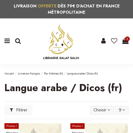
LIVRAISON
OFFERTE
DÈS 79€ D'ACHAT EN FRANCE
MÉTROPOLITAINE
0
Accueil
Livres en français
Par thèmes (fr)
Langue arabe / Dicos (fr)
Langue arabe / Dicos (fr)
Filtrer
Choisir
9
Promo !
Promo !
Nouveau
Nouveau