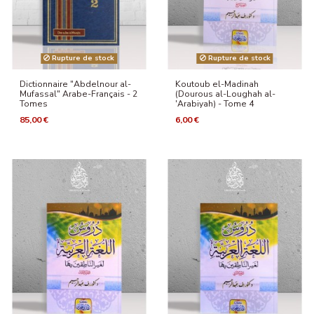
Rupture de stock
Rupture de stock
Dictionnaire "Abdelnour al-
Koutoub el-Madinah
Mufassal" Arabe-Français - 2
(Dourous al-Loughah al-
Tomes
'Arabiyah) - Tome 4
85,00 €
6,00 €