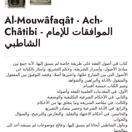
Al-Mouwâfaqât - Ach-
Châtibi - الموافقات للإمام
الشاطبي
كتاب في أصول الفقه على طريقة خاصة لم يسبق إليها، لأنه جمع بين
مبادئ الأصول، وأسرار الشريعة، وحكم التشريع، وامتاز بالكتابة عن
الأصول التي بين الشارع عللها، واعتبرها أصلا، وقصد التوفيق بين المعقول
والمنقول بالأدلة والبراهين والشواهد
:
وضم الكتاب خمسة أقسام
الأول: في المقدمات العلمية للفقه وأصوله
والثاني: في الأحكام الشرعية التكليفية والوضعية
والثالث: في مقاصد الشريعة وما يتعلق بها من الأحكام
والرابع: في الأدلة الشرعية وحصر مصادر التشريع
والخامس: في أحكام الاجتهاد والتقليد. والتعارض والترجيح، والسؤال
والجواب
وتناول الشاطبي أبحاثا لم يسبق إليها، وعالج موضوعات لم يسبقه أحد الى
معالجتها