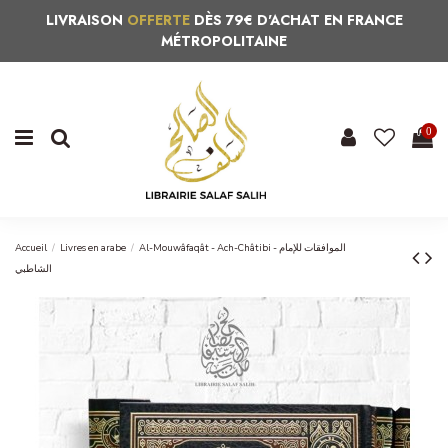
LIVRAISON
OFFERTE
DÈS 79€ D'ACHAT EN FRANCE
MÉTROPOLITAINE
0
Accueil
Livres en arabe
Al-Mouwâfaqât - Ach-Châtibi - الموافقات للإمام
الشاطبي