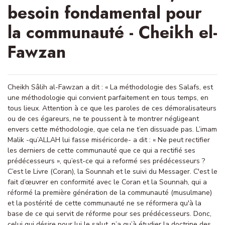
besoin fondamental pour
la communauté - Cheikh el-
Fawzan
Cheikh Sâlih al-Fawzan a dit : « La méthodologie des Salafs, est
une méthodologie qui convient parfaitement en tous temps, en
tous lieux. Attention à ce que les paroles de ces démoralisateurs
ou de ces égareurs, ne te poussent à te montrer négligeant
envers cette méthodologie, que cela ne t’en dissuade pas. L’imam
Malik -qu’ALLAH lui fasse miséricorde- a dit : « Ne peut rectifier
les derniers de cette communauté que ce qui a rectifié ses
prédécesseurs », qu’est-ce qui a reformé ses prédécesseurs ?
C’est le Livre (Coran), la Sounnah et le suivi du Messager. C'est le
fait d’œuvrer en conformité avec le Coran et la Sounnah, qui a
réformé la première génération de la communauté (musulmane)
et la postérité de cette communauté ne se réformera qu'à la
base de ce qui servit de réforme pour ses prédécesseurs. Donc,
celui qui désire pour lui le salut, n’a qu’à étudier la doctrine des