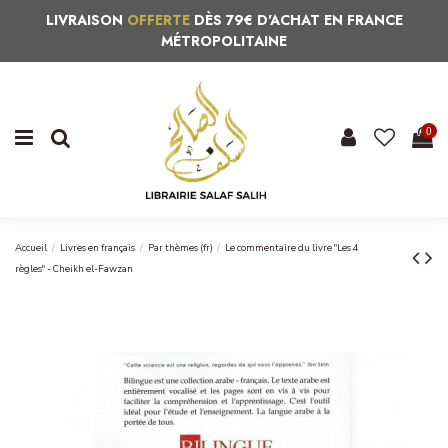
LIVRAISON
OFFERTE
DÈS 79€ D'ACHAT EN FRANCE
MÉTROPOLITAINE
0
Accueil
Livres en français
Par thèmes (fr)
Le commentaire du livre "Les 4
règles" - Cheikh el-Fawzan