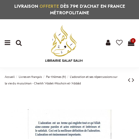
LIVRAISON
OFFERTE
DÈS 79€ D'ACHAT EN FRANCE
MÉTROPOLITAINE
0
Accueil
Livres en français
Par thèmes (fr)
L'adoration et ses répercussions sur
la vie du musulman - Cheikh 'Abdel-Mouhsin el-'Abbâd