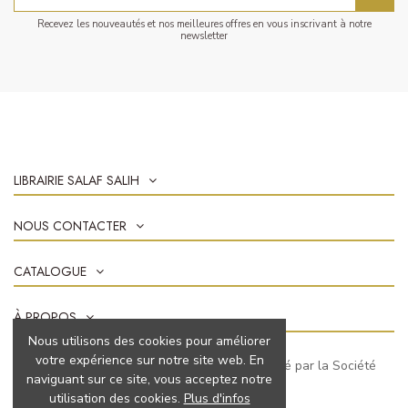
Recevez les nouveautés et nos meilleures offres en vous inscrivant à notre
newsletter
LIBRAIRIE SALAF SALIH
NOUS CONTACTER
CATALOGUE
À PROPOS
Nous utilisons des cookies pour améliorer
votre expérience sur notre site web. En
Marchand approuvé par la Société
naviguant sur ce site, vous acceptez notre
des Avis Garantis,
cliquez ici pour vérifier
.
utilisation des cookies.
Plus d'infos