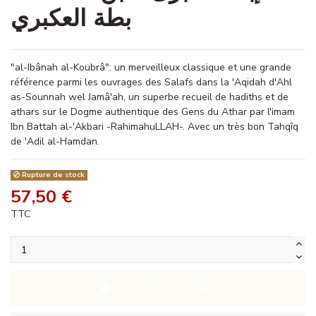
بطة العكبري
"al-Ibânah al-Koubrâ": un merveilleux classique et une grande
référence parmi les ouvrages des Salafs dans la 'Aqidah d'Ahl
as-Sounnah wel Jamâ'ah, un superbe recueil de hadiths et de
athars sur le Dogme authentique des Gens du Athar par l'imam
Ibn Battah al-'Akbari -RahimahuLLAH-. Avec un très bon Tahqîq
de 'Adil al-Hamdan.
Rupture de stock
57,50 €
TTC
AJOUTER AU PANIER