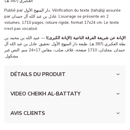
العكبري (387 هـ).
Publié par دار المنهج الأول. Vérification du texte (tahqîq) assurée
par عادل بن عبد الله آل حمدان. L’ouvrage se présente en 2
volumes, 1710 pages, reliure rigide, format 17x24 cm. Le texte
n’est pas vocalisé.
الإبانة عن شريعة الفرقة الناجية (الإبانة الكبرى)ا
— عبيد الله بن محمد بن
بطة العكبري (387 هـ). طبعة دار المنهج الأول. تحقيق: عادل بن عبد الله آل
حمدان. مجلدان، 1710 صفحة، غلاف صلب، مقاس 17×24 سم. النص غير
مشكول.
DÉTAILS DU PRODUIT
VIDEO CHEIKH AL-BATTATY
AVIS CLIENTS