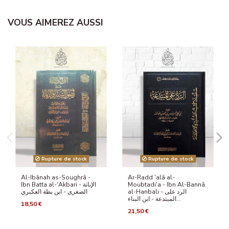
VOUS AIMEREZ AUSSI
Rupture de stock
Rupture de stock
Al-Ibânah as-Soughrâ -
Ar-Radd 'alâ al-
Ibn Batta al-'Akbari - الإبانة
Moubtadi'a - Ibn Al-Bannâ
al-Hanbali - الرد على
الصغرى - ابن بطة العكبري
المبتدعة - ابن البناء...
18,50 €
21,50 €