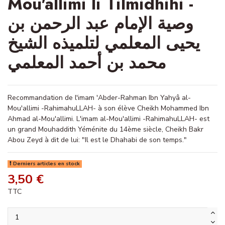
Mou'allimi li Tilmidhihi -
وصية الإمام عبد الرحمن بن
يحيى المعلمي لتلميذه الشيخ
محمد بن أحمد المعلمي
Recommandation de l'imam 'Abder-Rahman Ibn Yahyâ al-
Mou'allimi -RahimahuLLAH- à son élève Cheikh Mohammed Ibn
Ahmad al-Mou'allimi. L'imam al-Mou'allimi -RahimahuLLAH- est
un grand Mouhaddith Yéménite du 14ème siècle, Cheikh Bakr
Abou Zeyd à dit de lui: "Il est le Dhahabi de son temps."
Derniers articles en stock
3,50 €
TTC