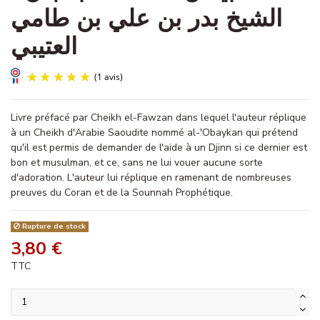
الشيخ بدر بن علي بن طامي
العتيبي
Livre préfacé par Cheikh el-Fawzan dans lequel l'auteur réplique
à un Cheikh d'Arabie Saoudite nommé al-'Obaykan qui prétend
qu'il est permis de demander de l'aide à un Djinn si ce dernier est
bon et musulman, et ce, sans ne lui vouer aucune sorte
d'adoration. L'auteur lui réplique en ramenant de nombreuses
preuves du Coran et de la Sounnah Prophétique.
(1 avis)
Rupture de stock
3,80 €
TTC