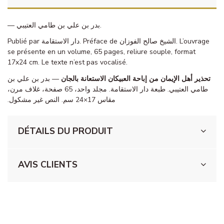
— بدر بن علي بن طامي العتيبي.
Publié par دار الاستقامة. Préface de الشيخ صالح الفوزان. L’ouvrage
se présente en un volume, 65 pages, reliure souple, format
17x24 cm. Le texte n’est pas vocalisé.
تحذير أهل الإيمان من إباحة العبيكان الاستعانة بالجان
— بدر بن علي بن
طامي العتيبي. طبعة دار الاستقامة. مجلد واحد، 65 صفحة، غلاف مرن،
مقاس 17×24 سم. النص غير مشكول.
DÉTAILS DU PRODUIT
AVIS CLIENTS