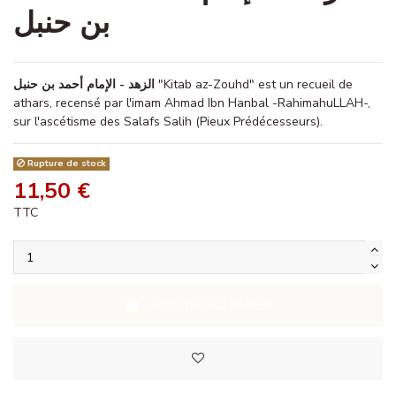
بن حنبل
الزهد - الإمام أحمد بن حنبل
"Kitab az-Zouhd" est un recueil de
athars, recensé par l'imam Ahmad Ibn Hanbal -RahimahuLLAH-,
sur l'ascétisme des Salafs Salih (Pieux Prédécesseurs).
Rupture de stock
11,50 €
TTC
AJOUTER AU PANIER