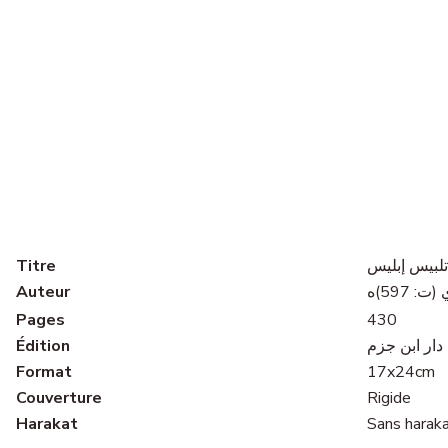
Titre
تلبيس إبليس
Auteur
 597)ه
Pages
430
Édition
دار ابن جزم
Format
17x24cm
Couverture
Rigide
Harakat
Sans harak