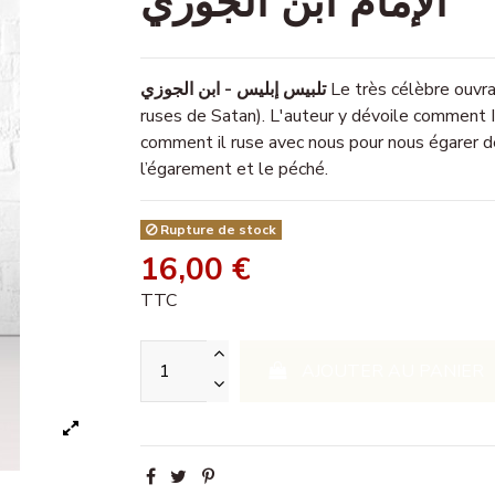
الإمام ابن الجوزي
تلبيس إبليس - ابن الجوزي
Le très célèbre ouvra
ruses de Satan). L'auteur y dévoile comment Ib
comment il ruse avec nous pour nous égarer de 
l’égarement et le péché.
Rupture de stock
16,00 €
TTC
AJOUTER AU PANIER