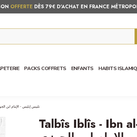
ISON
OFFERTE
DÈS 79€ D'ACHAT EN FRANCE MÉTROPO
PETERIE
PACKS COFFRETS
ENFANTS
HABITS ISLAMI
 Iblîs - Ibn al-Jawzi - تلبيس إبليس - الإمام ابن الجوزي
Talbîs Iblîs - Ibn al-Jawzi - 