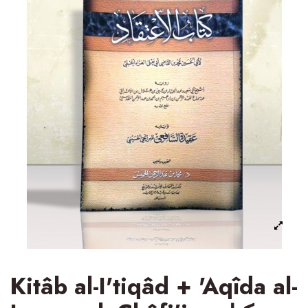
Kitâb al-I'tiqâd + 'Aqîda al-