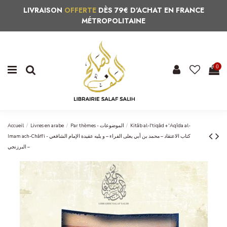
LIVRAISON
OFFERTE
DÈS 79€ D'ACHAT EN FRANCE
MÉTROPOLITAINE
0
Accueil
Livres en arabe
Par thèmes - الموضوعات
Kitâb al-I'tiqâd + 'Aqîda al-
Imam ach-Châfi'i - كتاب الاعتقاد – محمد بن أبي يعلى الفراء – و يليه عقيدة الإمام الشافعي
– البرزنجي