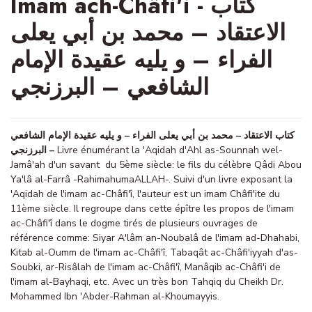
Imam ach-Châfi'i - كتاب
الاعتقاد – محمد بن أبي يعلى
الفراء – و يليه عقيدة الإمام
الشافعي – البرزنجي
كتاب الاعتقاد – محمد بن أبي يعلى الفراء – و يليه عقيدة الإمام الشافعي
– البرزنجي
Livre énumérant la 'Aqidah d'Ahl as-Sounnah wel-
Jamâ'ah d'un savant du 5ème siècle: le fils du célèbre Qâdi Abou
Ya'lâ al-Farrâ -RahimahumaALLAH-. Suivi d'un livre exposant la
'Aqidah de l'imam ac-Châfi'î, l'auteur est un imam Châfi'ite du
11ème siècle. Il regroupe dans cette épître les propos de l'imam
ac-Châfi'î dans le dogme tirés de plusieurs ouvrages de
référence comme: Siyar A'lâm an-Noubalâ de l'imam ad-Dhahabi,
Kitab al-Oumm de l'imam ac-Châfi'î, Tabaqât ac-Châfi'iyyah d'as-
Soubki, ar-Risâlah de l'imam ac-Châfi'î, Manâqib ac-Châfi'i de
l'imam al-Bayhaqi, etc. Avec un très bon Tahqiq du Cheikh Dr.
Mohammed Ibn 'Abder-Rahman al-Khoumayyis.