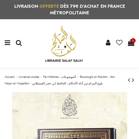
LIVRAISON
OFFERTE
DÈS 79€ D'ACHAT EN FRANCE
MÉTROPOLITAINE
0
Accueil
Livres en arabe
Par thèmes - الموضوعات
Boulough al-Marâm - Ibn
Hajar al-'Asqalâni - بلوغ المرام من أدلة الأحكام - الحافظ ابن حجر العسقلاني