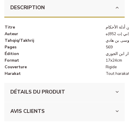
DESCRIPTION
Titre
 أدلة الأحكام
Auteur
ت 852)ه
Tahqiq/Takhrij
وسى بن هادي
Pages
569
Édition
Format
17x24cm
Couverture
Rigide
Harakat
Tout harakat
DÉTAILS DU PRODUIT
AVIS CLIENTS