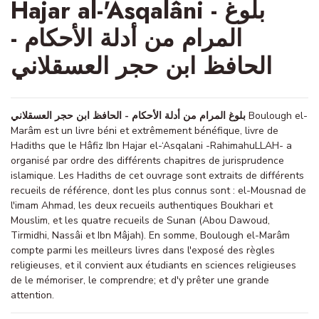
Hajar al-'Asqalâni - بلوغ
المرام من أدلة الأحكام -
الحافظ ابن حجر العسقلاني
بلوغ المرام من أدلة الأحكام - الحافظ ابن حجر العسقلاني
Boulough el-
Marâm est un livre béni et extrêmement bénéfique, livre de
Hadiths que le Hâfiz Ibn Hajar el-‘Asqalani -RahimahuLLAH- a
organisé par ordre des différents chapitres de jurisprudence
islamique. Les Hadiths de cet ouvrage sont extraits de différents
recueils de référence, dont les plus connus sont : el-Mousnad de
l'imam Ahmad, les deux recueils authentiques Boukhari et
Mouslim, et les quatre recueils de Sunan (Abou Dawoud,
Tirmidhi, Nassâi et Ibn Mâjah). En somme, Boulough el-Marâm
compte parmi les meilleurs livres dans l'exposé des règles
religieuses, et il convient aux étudiants en sciences religieuses
de le mémoriser, le comprendre; et d'y prêter une grande
attention.