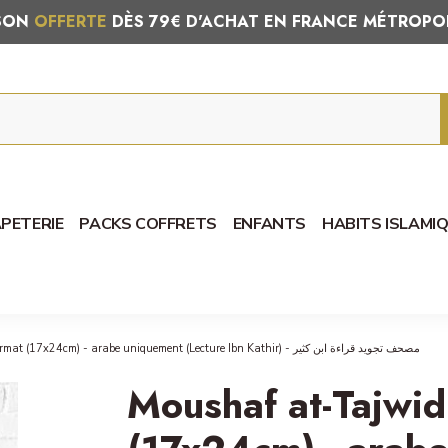
ISON
OFFERTE
DÈS 79€ D'ACHAT EN FRANCE MÉTROPO
PETERIE
PACKS COFFRETS
ENFANTS
HABITS ISLAMI
Moushaf at-Tajwid - Grand format (17x24cm) - arabe uniquement (Lecture Ibn Kathir) - مصحف تجويد قراءة ابن كثير
Moushaf at-Tajwid