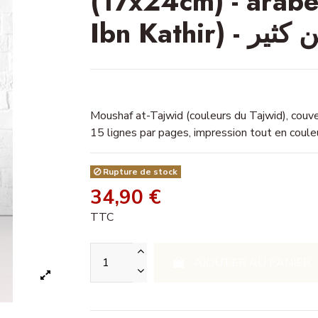
(17x24cm) - arabe
Ibn Kath
Moushaf at-Tajwid (couleurs du Tajwid), couv
15 lignes par pages, impression tout en couleu
Rupture de stock
34,90 €
TTC
AJOUTER AU PANIER