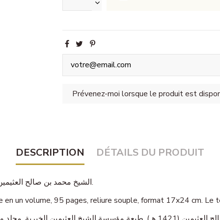
DESCRIPTION
DÉTAILS DU PRODUIT
— الشيخ محمد بن صالح العثيمين (1421 هـ).
مؤسسة الش. L’ouvrage se présente en un volume, 95 pages, reliure souple, format 17x24 
— ، 95 صفحة، غلاف مرن، مقاس 17×24 سم. النص غير مشكول