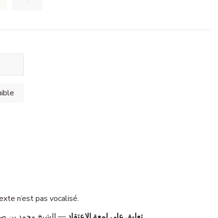
cm. Le texte n’est pas vocalisé.
تعليق على لمعة الاعتقاد
الشيخ محمد بن صالح العثيمين (1421 هـ). طبعة مؤسسة الشيخ العثيمين الخيرية. مجلد واحد.