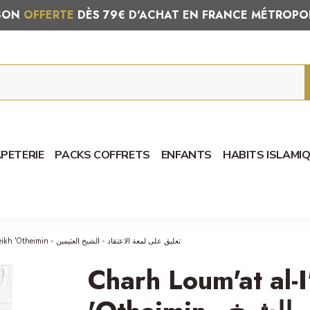
ISON
OFFERTE
DÈS 79€ D'ACHAT EN FRANCE MÉTROPO
PETERIE
PACKS COFFRETS
ENFANTS
HABITS ISLAMI
Charh Loum'at al-I'tiqâd - Cheikh 'Otheimin - تعليق على لمعة الاعتقاد - الشيخ العثيمين
Charh Loum'at al-I