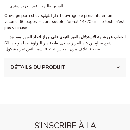
— الشيخ صالح بن عبد العزيز سندي.
Ouvrage paru chez دار اللؤلؤة. L’ouvrage se présente en un
volume, 60 pages, reliure souple, format 14x20 cm. Le texte n’est
pas vocalisé.
—
الجواب عن شبهة الاستدلال بالقبر النبوي على جواز اتخاذ القبور مساجد
الشيخ صالح بن عبد العزيز سندي. طبعة دار اللؤلؤة. مجلد واحد، 60
صفحة، غلاف مرن، مقاس 14×20 سم. النص غير مشكول.
DÉTAILS DU PRODUIT
S'INSCRIRE À LA