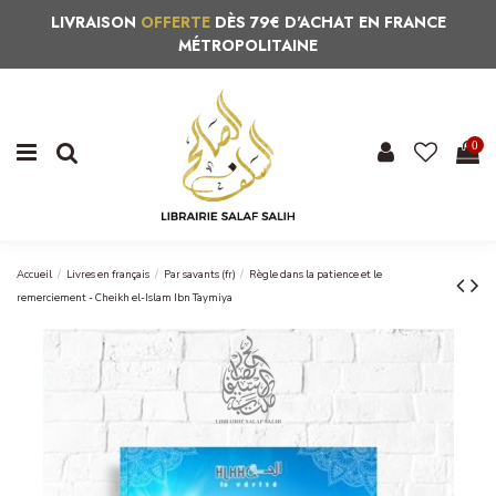
LIVRAISON
OFFERTE
DÈS 79€ D'ACHAT EN FRANCE
MÉTROPOLITAINE
0
Accueil
Livres en français
Par savants (fr)
Règle dans la patience et le
remerciement - Cheikh el-Islam Ibn Taymiya