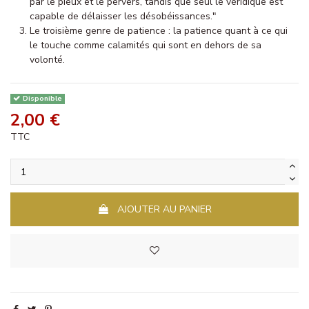
par le pieux et le pervers, tandis que seul le véridique est
capable de délaisser les désobéissances."
Le troisième genre de patience : la patience quant à ce qui
le touche comme calamités qui sont en dehors de sa
volonté.
Disponible
2,00 €
TTC
AJOUTER AU PANIER