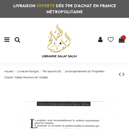
LIVRAISON
OFFERTE
DÈS 79€ D'ACHAT EN FRANCE
MÉTROPOLITAINE
0
Accueil
Livres en français
Par savants (fr)
Le comportement du Prophète -
Cheikh 'Abdel-Mouhsin el-'Abbâd