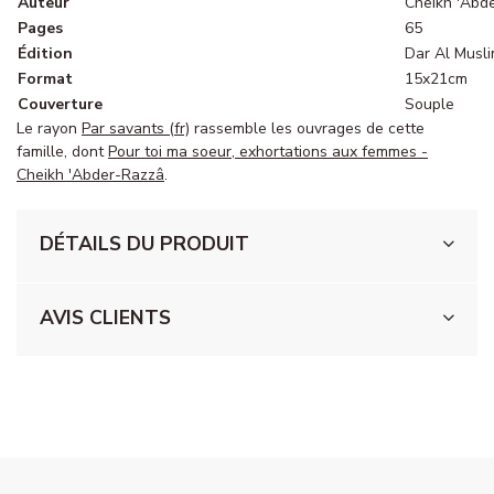
Auteur
Cheikh 'Abd
Pages
65
Édition
Dar Al Musl
Format
15x21cm
Couverture
Souple
Le rayon
Par savants (fr)
rassemble les ouvrages de cette
famille, dont
Pour toi ma soeur, exhortations aux femmes -
Cheikh 'Abder-Razzâ
.
DÉTAILS DU PRODUIT
AVIS CLIENTS