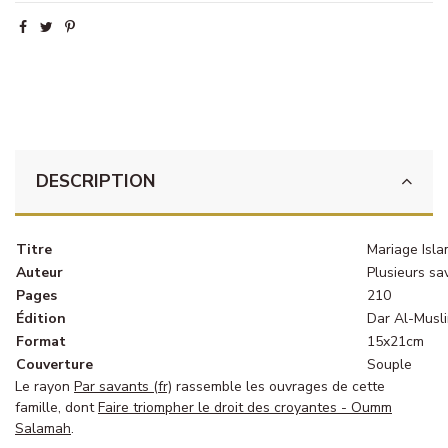
DESCRIPTION
Titre
Mariage Isla
Auteur
Plusieurs sa
Pages
210
Édition
Dar Al-Musl
Format
15x21cm
Couverture
Souple
Le rayon
Par savants (fr)
rassemble les ouvrages de cette
famille, dont
Faire triompher le droit des croyantes - Oumm
Salamah
.