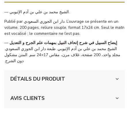
— الشيخ محمد بن علي بن آدم الإثيوبي.
Publié par دار ابن الجوزي السعودي. L’ouvrage se présente en un
volume, 200 pages, reliure souple, format 17x24 cm. Seul le matn
est vocalisé ; le commentaire ne l’est pas.
—
إيضاح السبيل في شرح إتحاف النبيل بمهمات علم الجرح و التعديل
الشيخ محمد بن علي بن آدم الإثيوبي. طبعة دار ابن الجوزي السعودي.
مجلد واحد، 200 صفحة، غلاف مرن، مقاس 17×24 سم. المتن مشكول
دون الشرح.
DÉTAILS DU PRODUIT
AVIS CLIENTS