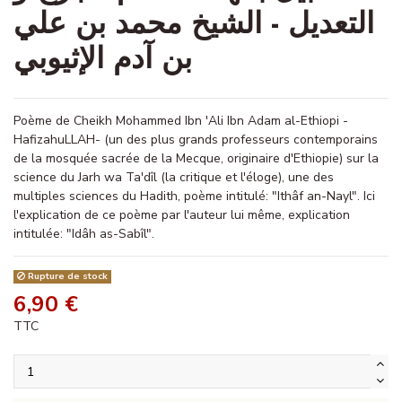
التعديل - الشيخ محمد بن علي
بن آدم الإثيوبي
Poème de Cheikh Mohammed Ibn 'Ali Ibn Adam al-Ethiopi -
HafizahuLLAH- (un des plus grands professeurs contemporains
de la mosquée sacrée de la Mecque, originaire d'Ethiopie) sur la
science du Jarh wa Ta'dîl (la critique et l'éloge), une des
multiples sciences du Hadith, poème intitulé: "Ithâf an-Nayl". Ici
l'explication de ce poème par l'auteur lui même, explication
intitulée: "Idâh as-Sabîl".
Rupture de stock
6,90 €
TTC