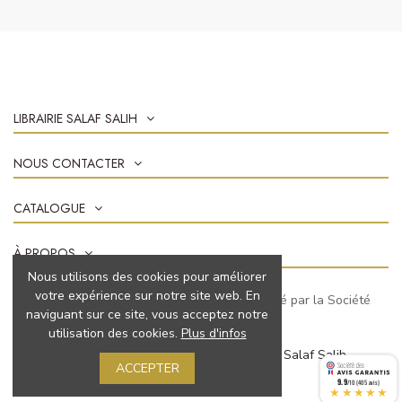
LIBRAIRIE SALAF SALIH
NOUS CONTACTER
CATALOGUE
À PROPOS
Nous utilisons des cookies pour améliorer
votre expérience sur notre site web. En
Marchand approuvé par la Société
naviguant sur ce site, vous acceptez notre
des Avis Garantis,
cliquez ici pour vérifier
.
utilisation des cookies.
Plus d'infos
© 2022 Tous droits réservés à Librairie Salaf Salih
ACCEPTER
9.9
/10 (405 avis)
★★★★★