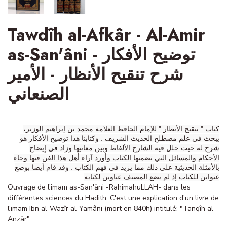
Tawdîh al-Afkâr - Al-Amir
as-San'âni - توضيح الأفكار
شرح تنقيح الأنظار - الأمير
الصنعاني
كتاب " تنقيح الأنظار " للإمام الحافظ العلامة محمد بن إبراهيم الوزير،
يبحث في علم مصطلح الحديث الشريف . وكتابنا هذا توضيح الأفكار هو
شرح له حيث حلل فيه الشارح الألفاظ وبين معانيها وزاد في إيضاح
الأحكام والمسائل التي تضمنها الكتاب وأورد آراء أهل هذا الفن فيها وجاء
بالأمثلة الحديثية على ذلك مما يزيد في فهم الكتاب . وقد قام أيضا بوضع
عنواين للكتاب إذ لم يضع المصنف عناوين لكتابه
Ouvrage de l'imam as-San'âni -RahimahuLLAH- dans les
différentes sciences du Hadith. C'est une explication d'un livre de
l'imam Ibn al-Wazîr al-Yamâni (mort en 840h) intitulé: "Tanqîh al-
Anzâr".