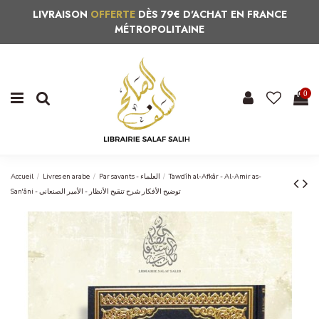
LIVRAISON
OFFERTE
DÈS 79€ D'ACHAT EN FRANCE
MÉTROPOLITAINE
0
Accueil
Livres en arabe
Par savants - العلماء
Tawdîh al-Afkâr - Al-Amir as-
San'âni - توضيح الأفكار شرح تنقيح الأنظار - الأمير الصنعاني