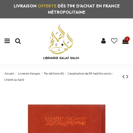
LIVRAISON
OFFERTE
DÈS 79€ D'ACHAT EN FRANCE
MÉTROPOLITAINE
0
Accueil
Livres en français
Par éditions (fr)
L'explication de 99 hadiths concis -
Cheikh as-Sa'di