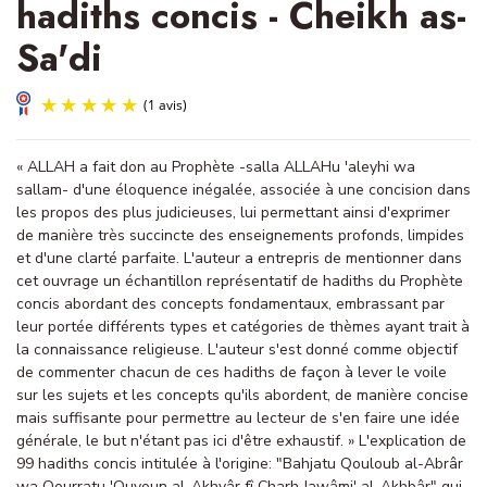
hadiths concis - Cheikh as-
Sa'di
« ALLAH a fait don au Prophète -salla ALLAHu 'aleyhi wa
sallam- d'une éloquence inégalée, associée à une concision dans
les propos des plus judicieuses, lui permettant ainsi d'exprimer
de manière très succincte des enseignements profonds, limpides
et d'une clarté parfaite. L'auteur a entrepris de mentionner dans
cet ouvrage un échantillon représentatif de hadiths du Prophète
(1 avis)
concis abordant des concepts fondamentaux, embrassant par
leur portée différents types et catégories de thèmes ayant trait à
la connaissance religieuse. L'auteur s'est donné comme objectif
de commenter chacun de ces hadiths de façon à lever le voile
sur les sujets et les concepts qu'ils abordent, de manière concise
mais suffisante pour permettre au lecteur de s'en faire une idée
générale, le but n'étant pas ici d'être exhaustif. » L'explication de
99 hadiths concis intitulée à l'origine: "Bahjatu Qouloub al-Abrâr
wa Qourratu 'Ouyoun al-Akhyâr fî Charh Jawâmi' al-Akhbâr" qui