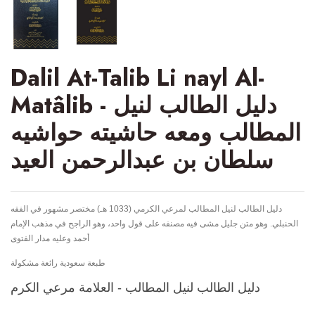
Dalil At-Talib Li nayl Al-
Matâlib - دليل الطالب لنيل
المطالب ومعه حاشيته حواشيه
سلطان بن عبدالرحمن العيد
دليل الطالب لنيل المطالب لمرعي الكرمي (1033 هـ) مختصر مشهور في الفقه
الحنبلي. وهو متن جليل مشى فيه مصنفه على قول واحد، وهو الراجح في مذهب الإمام
أحمد وعليه مدار الفتوى
طبعة سعودية رائعة مشكولة
دليل الطالب لنيل المطالب - العلامة مرعي الكرم