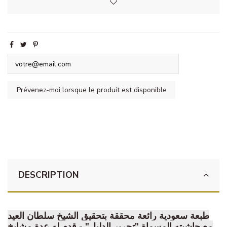
DESCRIPTION
طبعة سعودية رائعة محققة بتحقيق الشيخ سلطان العيد
مع حاشيته المسماة "تحرير الدليل" - قدم له عدة مشايخ