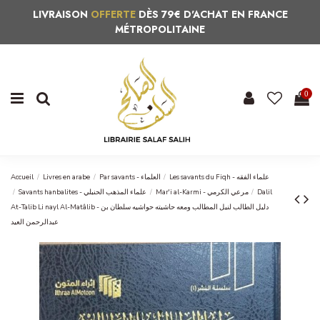
LIVRAISON
OFFERTE
DÈS 79€ D'ACHAT EN FRANCE
MÉTROPOLITAINE
0
Accueil
Livres en arabe
Par savants - العلماء
Les savants du Fiqh - علماء الفقه
Savants hanbalites - علماء المذهب الحنبلي
Mar'i al-Karmi - مرعي الكرمي
Dalil
At-Talib Li nayl Al-Matâlib - دليل الطالب لنيل المطالب ومعه حاشيته حواشيه سلطان بن
عبدالرحمن العيد