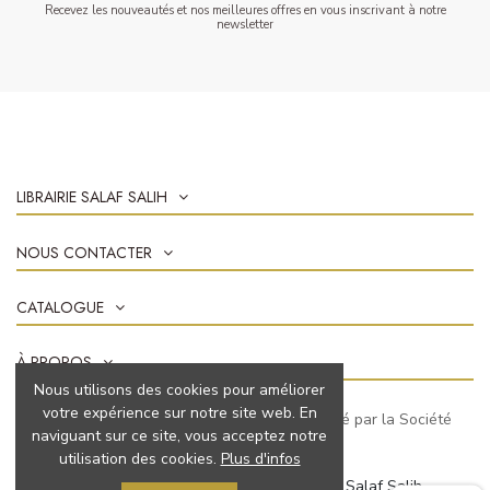
Recevez les nouveautés et nos meilleures offres en vous inscrivant à notre
newsletter
LIBRAIRIE SALAF SALIH
NOUS CONTACTER
CATALOGUE
À PROPOS
Nous utilisons des cookies pour améliorer
votre expérience sur notre site web. En
Marchand approuvé par la Société
naviguant sur ce site, vous acceptez notre
des Avis Garantis,
cliquez ici pour vérifier
.
utilisation des cookies.
Plus d'infos
© 2022 Tous droits réservés à Librairie Salaf Salih