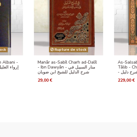
ock
Rupture de stock
h Albani -
Manâr as-Sabîl Charh ad-Dalîl
As-Salsab
إرواء الغل
- Ibn Dawyân - منار السبيل في
Tâlib - C
شرح الدليل للشيخ ابن ضويان
29,00 €
229,00 €