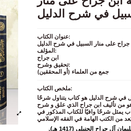
 ابن جراح على منار
بيل في شرح الدليل
عنوان الكتاب:
جراح على منار السبيل في شرح الدليل
المؤلف:
ابن جراح
تحقيق وشرح:
جمع من العلماء (أو المحققين)
ملخص الكتاب:
ل في شرح الدليل
هو كتاب يتناول
شرحًا
،  من تأليف
ابن جراح
الذي
علق
و
شرح
ب يمثل شرحًا وافيًا للكتاب المذكور في
د من الكتب الهامة في
الفقه الإسلامي
يتضمن هذا الكتاب حاشية و تعليق الشيخ محمد بن سليمان آل جراح الحنبلي (1417 هـ),