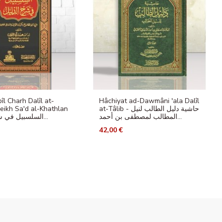
îl Charh Dalîl at-
Hâchiyat ad-Dawmâni 'ala Dalîl
heikh Sa'd al-Khathlan
at-Tâlib - حاشية دليل الطالب لنيل
المطالب لمصطفى بن أحمد...
- السلسبيل في شرح دليل...
42,00 €