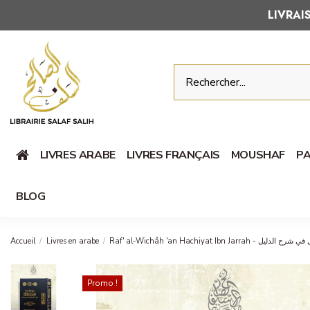
LIVRA
LIVRES ARABE
LIVRES FRANÇAIS
MOUSHAF
PA
BLOG
Accueil
Livres en arabe
Raf' al-Wichâh 'an Hachiy
Promo !