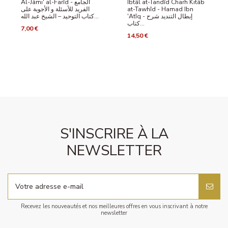
Al-Jâmi' al-Farîd - الجامع
Ibtâl at-Tandîd Charh Kitâb
الفريد للأسئلة و الأجوبة على
at-Tawhîd - Hamad Ibn
'Atîq - إبطال التنديد شرح
كتاب التوحيد – الشيخ عبد الله...
كتاب...
7,00 €
14,50 €
S'INSCRIRE À LA
NEWSLETTER
Recevez les nouveautés et nos meilleures offres en vous inscrivant à notre
newsletter