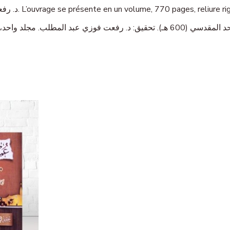
Vérification du texte (tahqîq) assurée par د. رفعت فوزي عبد المطلب. L’ouvrage se présente e
— غلاف صلب، مقاس 17×24 سم. النص مشكول جزئياً