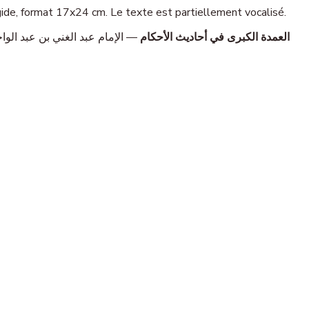
n un volume, 770 pages, reliure rigide, format 17x24 cm. Le texte est partiellement vocalisé.
العمدة الكبرى في أحاديث الأحكام
الإمام عبد الغني بن عبد الواحد المقدسي (600 هـ). تحقيق: د. رفعت فوزي عبد المطلب. مجلد واحد، 770 صفحة، .