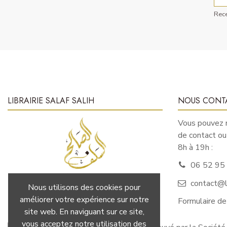
Rece
LIBRAIRIE SALAF SALIH
NOUS CONT
Vous pouvez n
de contact o
8h à 19h :
06 52 95
contact@li
Nous utilisons des cookies pour
LA SCIENCE : AVANT LA PAROLE ET
améliorer votre expérience sur notre
Formulaire de
LES ACTES
site web. En naviguant sur ce site,
vous acceptez notre utilisation des