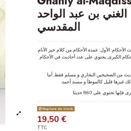
Ghaniy al-Maqdissi - ة الكبرى في
الغني بن عبد الواحد
المقدسي
لمقدسي (600 هـ) كتابان في أحاديث الأحكام: الأول: عمدة الأحكام من كلام خير الأنام
الأحكام الكبرى, يحتوي على عدد أحاديث في الأحكام
اديث من الصحيحين البخاري و مسلم فقط, أما
لك غيرها قليل كالموطأ و مسند أحمد
Rupture de stock
19,50 €
TTC