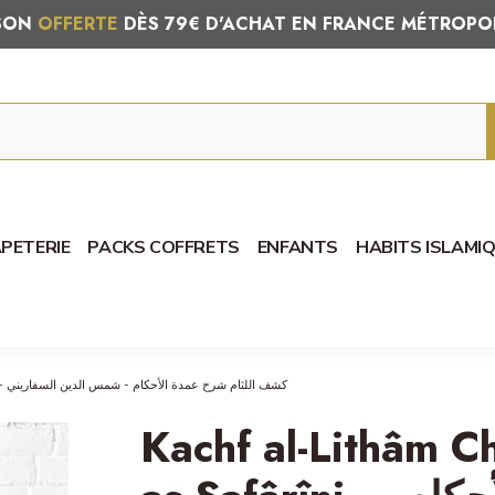
ISON
OFFERTE
DÈS 79€ D'ACHAT EN FRANCE MÉTROPO
PETERIE
PACKS COFFRETS
ENFANTS
HABITS ISLAMI
Kachf al-Lithâm Charh 'Omdat al-Ahkâm - as-Safârîni - كشف اللثام شرح عمدة الأحكام - شمس الدين السفاريني
Kachf al-Lithâm C