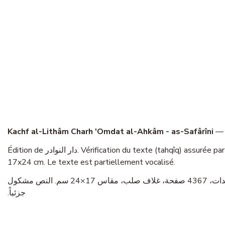
Kachf al-Lithâm Charh 'Omdat al-Ahkâm - as-Safârîni
Édition de دار النوادر. Vérification du texte (tahqîq) assurée par نور الدين طالب. Takhrîj des hadiths : نور الدين طالب. L’ouvrage se présente en 7 volumes, 4367 pages, reliure rigide, format
17x24 cm. Le texte est partiellement vocalisé.
— الإمام شمس الدين السفاريني الحنبلي (1188 هـ). طبعة دار النوادر. تحقيق: نور الدين طالب. في 7 مجلدات، 4367 صفحة، غلاف صلب، مقاس 17×24 سم. النص مشكول
جزئياً.