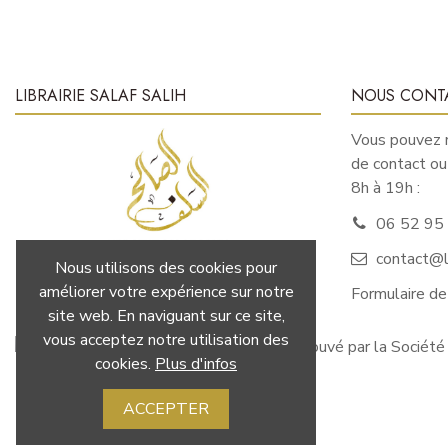
LIBRAIRIE SALAF SALIH
NOUS CONT
Vous pouvez n
de contact o
8h à 19h :
06 52 95
contact@li
Nous utilisons des cookies pour
LA SCIENCE : AVANT LA PAROLE ET
améliorer votre expérience sur notre
Formulaire de
LES ACTES
site web. En naviguant sur ce site,
vous acceptez notre utilisation des
Marchand approuvé par la Société
cookies.
Plus d'infos
ACCEPTER