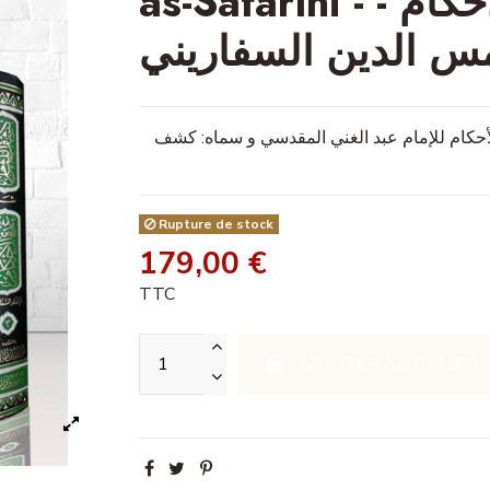
as-Safârîni - كشف اللثام شرح عمدة الأحكام -
 الدين السفاريني
يني الحنبلي (1188 هـ) على عمدة الأحكام للإمام عبد الغني المقدسي و سماه: كشف
Rupture de stock
179,00 €
TTC
AJOUTER AU PANIER