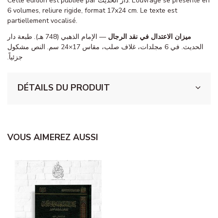
Cette édition est publiée par دار الحديث. L’ouvrage se présente en
6 volumes, reliure rigide, format 17x24 cm. Le texte est
partiellement vocalisé.
ميزان الاعتدال في نقد الرجال
— الإمام الذهبي (748 هـ). طبعة دار
الحديث. في 6 مجلدات، غلاف صلب، مقاس 17×24 سم. النص مشكول
جزئياً.
DÉTAILS DU PRODUIT
VOUS AIMEREZ AUSSI