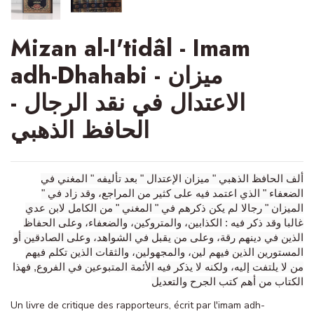
Mizan al-I'tidâl - Imam
adh-Dhahabi - ميزان
الاعتدال في نقد الرجال -
الحافظ الذهبي
ألف الحافظ الذهبي " ميزان الإعتدال " بعد تأليفه " المغني في
الضعفاء " الذي اعتمد فيه على كثير من المراجع، وقد زاد في "
الميزان " رجالا لم يكن ذكرهم في " المغني " من الكامل لابن عدي
غالبا وقد ذكر فيه : الكذابين، والمتروكين، والضعفاء، وعلى الحفاظ
الذين في دينهم رقة، وعلى من يقبل في الشواهد، وعلى الصادقين أو
المستورين الذين فيهم لين، والمجهولين، والثقات الذين تكلم فيهم
من لا يلتفت إليه، ولكنه لا يذكر فيه الأئمة المتبوعين في الفروع, فهذا
الكتاب من أهم كتب الجرح والتعديل
Un livre de critique des rapporteurs, écrit par l'imam adh-