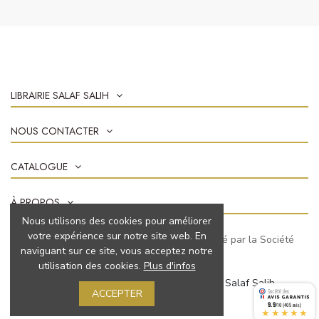
LIBRAIRIE SALAF SALIH
NOUS CONTACTER
CATALOGUE
À PROPOS
Nous utilisons des cookies pour améliorer
votre expérience sur notre site web. En
Marchand approuvé par la Société
naviguant sur ce site, vous acceptez notre
des Avis Garantis,
cliquez ici pour vérifier
.
utilisation des cookies.
Plus d'infos
© 2022 Tous droits réservés à Librairie Salaf Salih
ACCEPTER
9.9
/10 (405 avis)
★★★★★