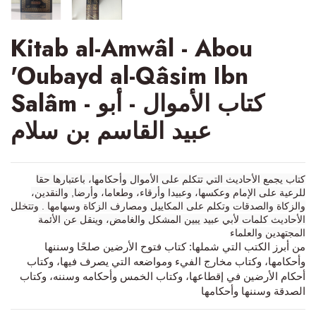
Kitab al-Amwâl - Abou
'Oubayd al-Qâsim Ibn
Salâm - كتاب الأموال - أبو
عبيد القاسم بن سلام
كتاب يجمع الأحاديث التي تتكلم على الأموال وأحكامها، باعتبارها حقا
للرعية على الإمام وعكسها، وعبيدا وأرقاء، وطعاما، وأرضا, والنقدين،
والزكاة والصدقات وتكلم على المكاييل ومصارف الزكاة وسهامها . وتتخلل
الأحاديث كلمات لأبي عبيد يبين المشكل والغامض، وينقل عن الأئمة
المجتهدين والعلماء
من أبرز الكتب التي شملها: كتاب فتوح الأرضين صلحًا وسننها
وأحكامها، وكتاب مخارج الفيء ومواضعه التي يصرف فيها، وكتاب
أحكام الأرضين في إقطاعها، وكتاب الخمس وأحكامه وسننه، وكتاب
الصدقة وسننها وأحكامها