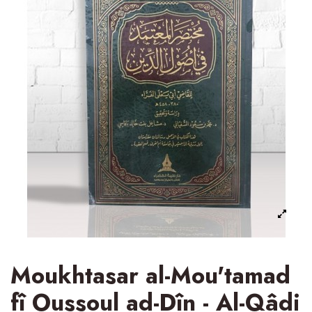
Moukhtasar al-Mou'tamad
fî Oussoul ad-Dîn - Al-Qâdi