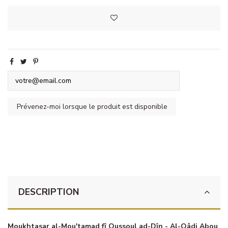
DESCRIPTION
Moukhtasar al-Mou'tamad fî Oussoul ad-Dîn - Al-Qâdi Abou