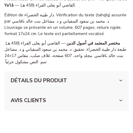
Ya'lâ
— القاضي أبو يعلى الفراء (458 هـ).
Édition de دار طيبة الخضراء. Vérification du texte (tahqîq) assurée
par د. محمد بن سعود السفياني و د. مشاعل بنت خالد باقاسي.
L’ouvrage se présente en un volume, 607 pages, reliure rigide,
format 17x24 cm. Le texte est partiellement vocalisé.
مختصر المعتمد في أصول الدين
— القاضي أبو يعلى الفراء (458 هـ).
طبعة دار طيبة الخضراء. تحقيق: د. محمد بن سعود السفياني و د. مشاعل
بنت خالد باقاسي. مجلد واحد، 607 صفحة، غلاف صلب، مقاس 17×24
سم. النص مشكول جزئياً.
DÉTAILS DU PRODUIT
AVIS CLIENTS