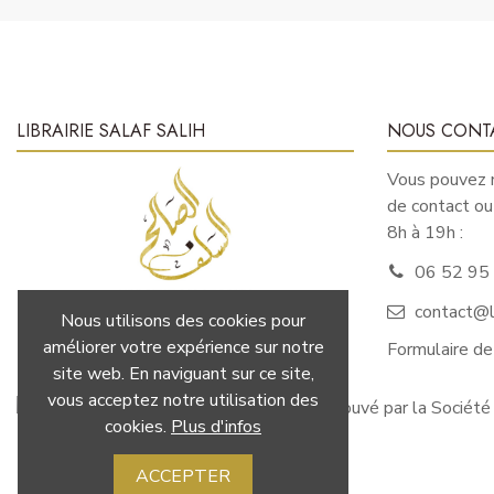
LIBRAIRIE SALAF SALIH
NOUS CONT
Vous pouvez n
de contact o
8h à 19h :
06 52 95
contact@li
Nous utilisons des cookies pour
LA SCIENCE : AVANT LA PAROLE ET
améliorer votre expérience sur notre
Formulaire de
LES ACTES
site web. En naviguant sur ce site,
vous acceptez notre utilisation des
Marchand approuvé par la Société
cookies.
Plus d'infos
ACCEPTER