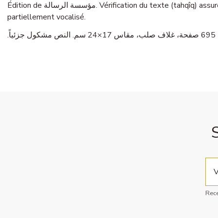
Édition de مؤسسة الرسالة. Vérification du texte (tahqîq) assurée par مصطفى شيخ مصطفى. L’ouvrage se présente en un volume, 695 pages, reliure rigide, format 17x24 cm. Le texte est
partiellement vocalisé.
Rece