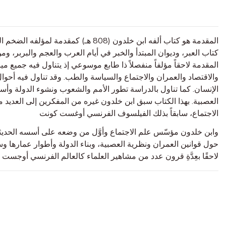
المقدمة هو كتاب ألفه ابن خلدون (808 هـ) :
كتاب العبر، وديوان المبتدأ والخبر في أيام العرب والعجم والبربر، 
المقدمة لاحقاً مؤلفاً منفصلاً ذا طابع موسوعي إذ يتناول فيه جميع مي
والاقتصاد والعمران والاجتماع والسياسة والطب. وقد تناول فيه أحوال
الإنسان. كما تناول بالدراسة تطور الأمم والشعوب ونشوء الدولة وأس
العصبية. بهذا الكتاب سبق ابن خلدون غيره من المفكرين إلى العديد من
الاجتماع، سابقاً بذلك الفيلسوف الفرنسي أوغست كونت
وابن خلدون مؤسّس علم الاجتماع وأوَّل من وضعه على أسسه الحديثة،
حول قوانين العمران ونظرية العصبية، وبناء الدولة وأطوار عمارها وس
لاحقًا بعِدَّةِ قرون عدد من مشاهير العلماء كالعالم الفرنسي أوجست