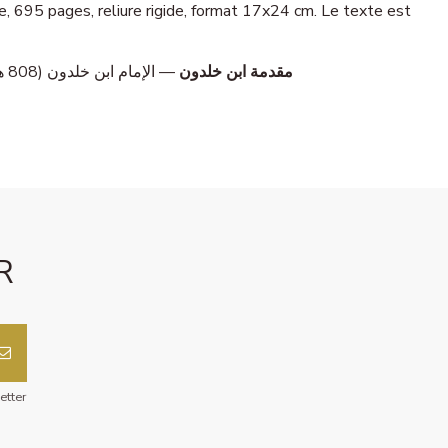
مقدمة ابن خلدون
— الإمام ابن خلدون (808 هـ). طبعة مؤسسة الرسالة. تحقيق: مصطفى شيخ مصطفى. مجلد واحد، 695 صفحة، غلاف صلب، مقاس 17×24 سم. النص مشكول جزئياً.
R
etter