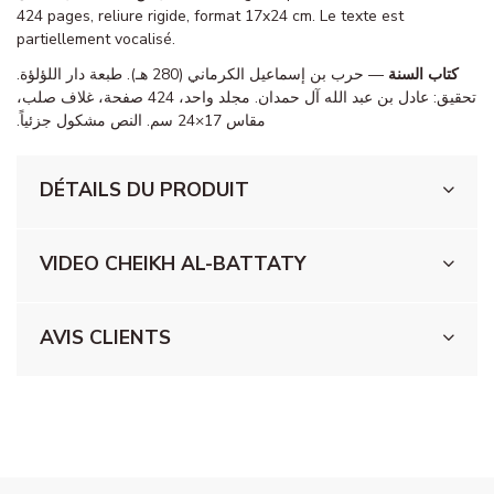
424 pages, reliure rigide, format 17x24 cm. Le texte est
partiellement vocalisé.
كتاب السنة
— حرب بن إسماعيل الكرماني (280 هـ). طبعة دار اللؤلؤة.
تحقيق: عادل بن عبد الله آل حمدان. مجلد واحد، 424 صفحة، غلاف صلب،
مقاس 17×24 سم. النص مشكول جزئياً.
DÉTAILS DU PRODUIT
VIDEO CHEIKH AL-BATTATY
AVIS CLIENTS