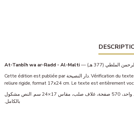
DESCRIPTI
At-Tanbîh wa ar-Radd - Al-Malti
Cette édition est publiée par دار النصيحة. Vérification du texte (tahqîq) assurée par أبو مالك الرياشي. Takhrîj des hadiths : أبو مالك الرياشي. L’ouvrage se présente en un volume, 570 pages,
reliure rigide, format 17x24 cm. Le texte est entièrement voc
— محمد بن عبد الرحمن الملطي (377 هـ). طبعة دار النصيحة. تحقيق: أبو مالك الرياشي. مجلد واحد، 570 صفحة، غلاف صلب، مقاس 17×24 سم. النص مشكول
بالكامل.