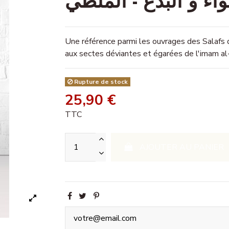
اء و البدع - الملطي
Une référence parmi les ouvrages des Salafs d
aux sectes déviantes et égarées de l'imam a
Rupture de stock
25,90 €
TTC
AJOUTER AU PANIER