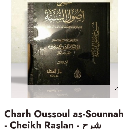
Charh Oussoul as-Sounnah
- Cheikh Raslan - شرح