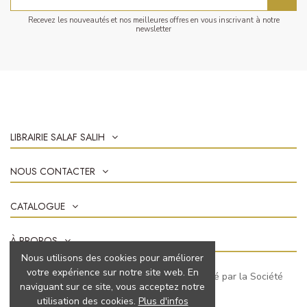
Recevez les nouveautés et nos meilleures offres en vous inscrivant à notre
newsletter
LIBRAIRIE SALAF SALIH
NOUS CONTACTER
CATALOGUE
À PROPOS
Nous utilisons des cookies pour améliorer
votre expérience sur notre site web. En
Marchand approuvé par la Société
naviguant sur ce site, vous acceptez notre
des Avis Garantis,
cliquez ici pour vérifier
.
utilisation des cookies.
Plus d'infos