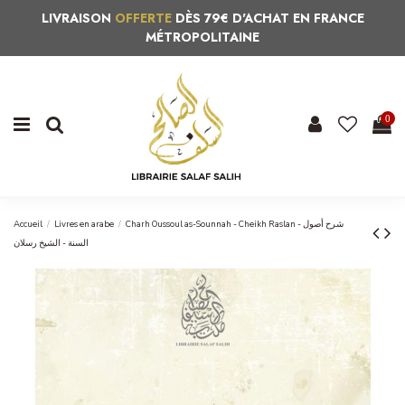
LIVRAISON
OFFERTE
DÈS 79€ D'ACHAT EN FRANCE
MÉTROPOLITAINE
0
Accueil
Livres en arabe
Charh Oussoul as-Sounnah - Cheikh Raslan - شرح أصول
السنة - الشيخ رسلان