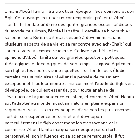
L'imam Aboû Hanifa - Sa vie et son époque - Ses opinions et son
Fiqh. Cet ouvrage, écrit par un contemporain, présente Aboû
Hanîfa, le fondateur d'une des quatre grandes écoles juridiques
du monde musulman, l'école Hanafite. Il détaille sa biographie :
sa jeunesse à Koûfa où il était destiné à devenir marchand,
plusieurs aspects de sa vie et sa rencontre avec ach-Cha'bî qui
l'orienta vers la science religieuse. Ce livre synthétise les
opinions d'Aboû Hanîfa sur les grandes questions politiques,
théologiques et idéologiques de son temps. Il expose également
son fiqh et les sources sur lesquelles il se fonde, puis étudie
certains cas subsidiaires révélant la pensée de ce savant
exceptionnel. L'auteur montre ainsi comment l'étude du fiqh s'est
développée, ce qui est essentiel pour toute analyse de
l'évolution de la jurisprudence en Islam, et comment Aboû Hanîfa
sut l'adapter au monde musulman alors en pleine expansion
regroupant sous l'Islam des peuples d'origines les plus diverses.
Fort de son expérience personnelle, il développa
particulièrement le fiqh concernant les transactions et le
commerce. Aboû Hanîfa marqua son époque par sa forte
personnalité, son influence et sa science remarquable. Il fut