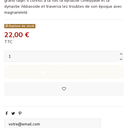
grand faqîh. Il connut à la fois la dynastie Omeyyade et la
dynastie Abbasside et traversa les troubles de son époque avec
magnanimité.
Rupture de stock
22,00 €
TTC
AJOUTER AU PANIER