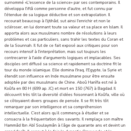
surnommé «L'essence de la science» par ses contemporains. Il
développa l'iftâ comme personne d'autre, et fut connu par
l'étendue de sa logique déductive et son extrapolation. Il
recourait beaucoup à l'ijtihâd, sut ainsi l'enrichir et non le
scléroser, en lui donnant toute sa valeur et sa place en Islam. Il
apporta alors aux musulmans nombre de résolutions à leurs
problèmes et cas particuliers, sans trahir les textes du Coran et
de la Sounnah. Il fut de ce fait exposé aux critiques pour son
recours intensif à l'interprétation, mais sut toujours les
contrecarrer à l'aide d'arguments logiques et implacables. Ses
disciples ont diffusé sa science et rapidement sa doctrine fit le
tour du monde islamique. Elle domina l'Iraq, l'Egypte, la Syrie et
étendit son influence en Inde musulmane pour être ensuite
adoptée par des musulmans de Chine. Aboû Hanîfa est né à
Koûfa en 80 H (699 ap. JC) et mort en 150 (767) à Bagdad. Il
découvrit très tôt la diversité d’idées foisonnant à Koûfa, ville où
se côtoyaient divers groupes de pensée. Il se fit très tôt
remarquer par son intelligence et sa compréhension
intellectuelle. C’est alors qu’il commença à étudier et se
consacra à la fréquentation des savants. Il remplaça son maître
Hammâd Ibn Abî Soulaymân à l’âge de quarante ans et devint un