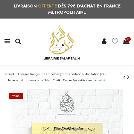
LIVRAISON
OFFERTE
DÈS 79€ D'ACHAT EN FRANCE
MÉTROPOLITAINE
0
Accueil
Livres en français
Par thèmes (fr)
Exhortation-Méditation (fr)
L'Universalité du message de l'Islam Cheikh Raslan F/A entièrement vocalisé
Promo !