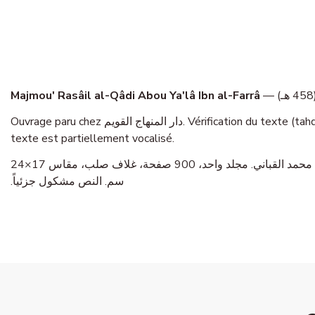
Majmou' Rasâil al-Qâdi Abou Ya'lâ Ibn al-Farrâ
Ouvrage paru chez دار المنهاج القويم. Vérification du texte (tahqîq) assurée par مصطفى بن محمد القباني. L’ouvrage se présente en un volume, 900 pages, reliure rigide, format 17x24 cm. Le
texte est partiellement vocalisé.
— القاضي أبو يعلى ابن الفراء (458 هـ). طبعة دار المنهاج القويم. تحقيق: مصطفى بن محمد القباني. مجلد واحد، 900 صفحة، غلاف صلب، مقاس 17×24
سم. النص مشكول جزئياً.