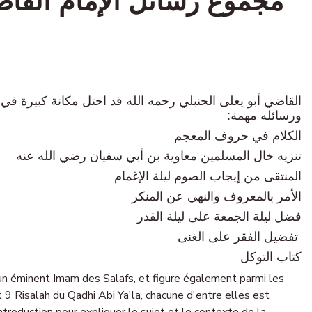
القاضي أبو يعلى الحنبلي رحمه الله قد احتل مكانة كبيرة في
ورسائله مهمة:
الكلام في حروف المعجم
تنزيه خال المسلمين معاوية بن أبي سفيان رضي الله عنه
المنتقى من إيجاب الصوم ليلة الإغمام
الأمر بالمعروف والنهي عن المنكر
فضل ليلة الجمعة على ليلة القدر
تفضيل الفقر على الغنى
كتاب التوكل
n éminent Imam des Salafs, et figure également parmi les
t 9 Risalah du Qadhi Abi Ya'la, chacune d'entre elles est