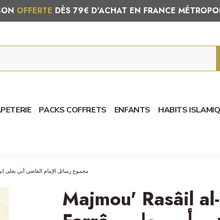
ISON
OFFERTE
DÈS 79€ D'ACHAT EN FRANCE MÉTROPO
PETERIE
PACKS COFFRETS
ENFANTS
HABITS ISLAMI
al-Qâdi Abou Ya'lâ Ibn al-Farrâ - مجموع رسائل الإمام القاضي أبي يعلى ابن الفراء
Majmou' Rasâil al-