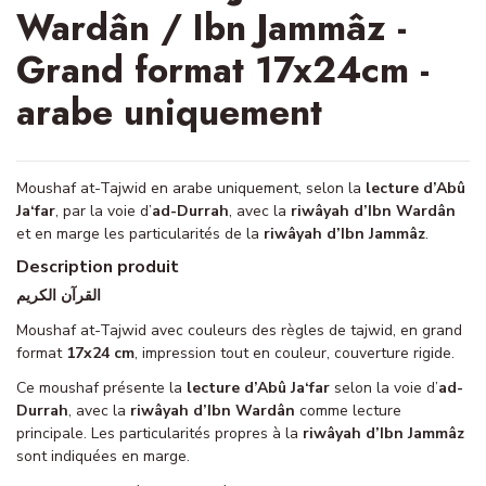
Wardân / Ibn Jammâz -
Grand format 17x24cm -
arabe uniquement
Moushaf at-Tajwid en arabe uniquement, selon la
lecture d’Abû
Ja‘far
, par la voie d’
ad-Durrah
, avec la
riwâyah d’Ibn Wardân
et en marge les particularités de la
riwâyah d’Ibn Jammâz
.
Description produit
القرآن الكريم
Moushaf at-Tajwid avec couleurs des règles de tajwid, en grand
format
17x24 cm
, impression tout en couleur, couverture rigide.
Ce moushaf présente la
lecture d’Abû Ja‘far
selon la voie d’
ad-
Durrah
, avec la
riwâyah d’Ibn Wardân
comme lecture
principale. Les particularités propres à la
riwâyah d’Ibn Jammâz
sont indiquées en marge.