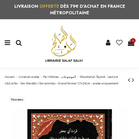
LIVRAISON
OFFERTE
DÈS 79€ D'ACHAT EN FRANCE
MÉTROPOLITAINE
0
Accueil
Livres en arabe
Par thèmes - الموضوعات
Moushaf at-Tajwid - Lecture
Abû Ja‘far - Ibn Wardân / Ibn Jammâz - Grand format 17x24cm - arabe uniquement
Nouveau