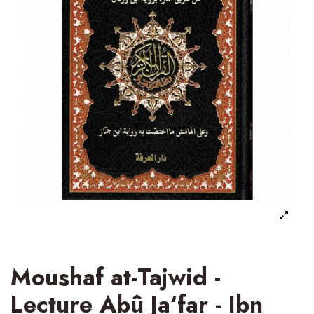
Moushaf at-Tajwid -
Lecture Abû Ja‘far - Ibn