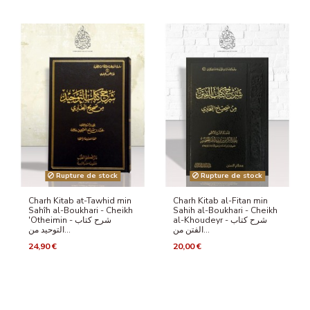
Rupture de stock
Rupture de stock
Charh Kitab at-Tawhid min
Charh Kitab al-Fitan min
Sahîh al-Boukhari - Cheikh
Sahih al-Boukhari - Cheikh
al-Khoudeyr - شرح كتاب
'Otheimin - شرح كتاب
الفتن من...
التوحيد من...
24,90 €
20,00 €