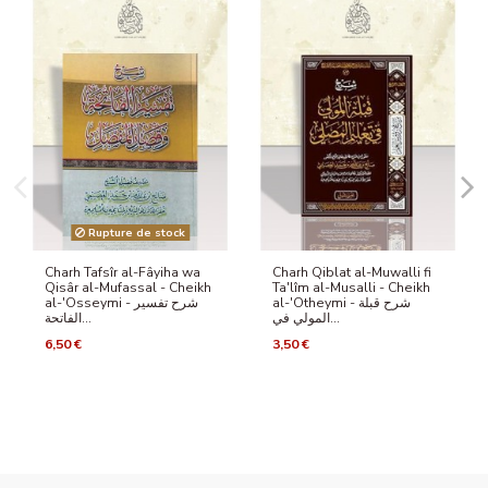
Rupture de stock
Charh Tafsîr al-Fâyiha wa
Charh Qiblat al-Muwalli fi
Qisâr al-Mufassal - Cheikh
Ta'lîm al-Musalli - Cheikh
al-'Otheymi - شرح قبلة
al-'Osseymi - شرح تفسير
المولي في...
الفاتحة...
6,50 €
3,50 €