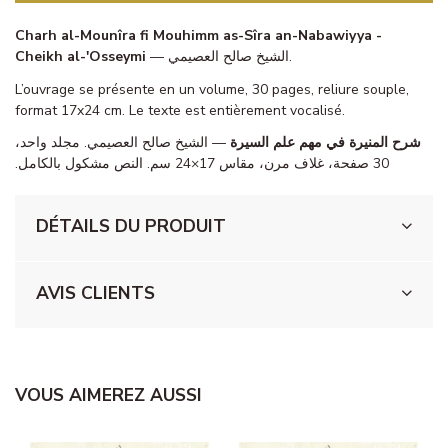
Charh al-Mounîra fi Mouhimm as-Sîra an-Nabawiyya -
Cheikh al-'Osseymi
— الشيخ صالح العصيمي.
L’ouvrage se présente en un volume, 30 pages, reliure souple,
format 17x24 cm. Le texte est entièrement vocalisé.
شرح المنيرة في مهم علم السيرة
— الشيخ صالح العصيمي. مجلد واحد،
30 صفحة، غلاف مرن، مقاس 17×24 سم. النص مشكول بالكامل.
DÉTAILS DU PRODUIT
AVIS CLIENTS
VOUS AIMEREZ AUSSI